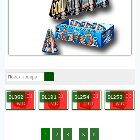
1 600,00
950,00
1 100,00
1 100,00
BL362
BL191
BL254
BL253
MDL
MDL
MDL
MDL
1
2
3
...
8