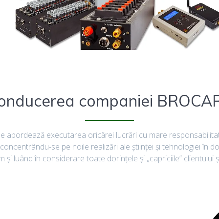
onducerea companiei BROCA
urile abordează executarea oricărei lucrări cu mare responsabilita
ii, concentrându-se pe noile realizări ale ştiinţei şi tehnologiei în
 şi luând în considerare toate dorinţele şi „capriciile” clientului