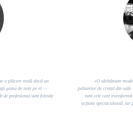
ne o plăcere reală dacă un
«O sărbătoare moder
vaţă gama de note pe el —
paharelor de cristal din sală.
ât de profesional sunt folosite
sunt cele care transformă
acţiune spectaculoasă, iar 