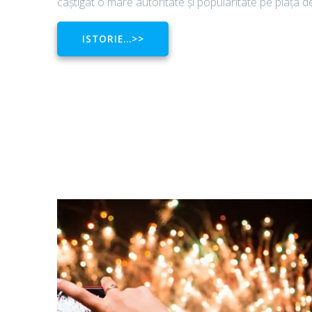
câștigat o mare autoritate și popularitate pe piața
ISTORIE…>>