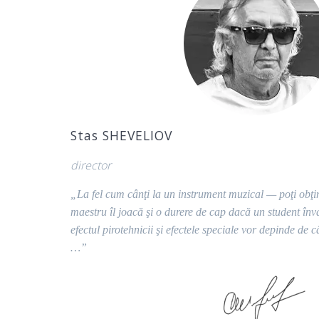
Stas SHEVELIOV
director
„La fel cum cânţi la un instrument muzical — poţi obţi
maestru îl joacă şi o durere de cap dacă un student în
efectul pirotehnicii şi efectele speciale vor depinde de c
…”