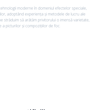
 tehnologii moderne în domeniul efectelor speciale,
ficiilor, adoptând experienţa şi metodele de lucru ale
e străduim să arătăm privitorului o imensă varietate,
a picturilor şi compoziţiilor de foc.