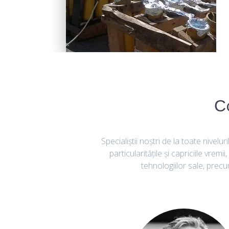
С
Specialiştii noştri de la toate nivel
particularităţile şi capriciile vrem
tehnologiilor sale, precum