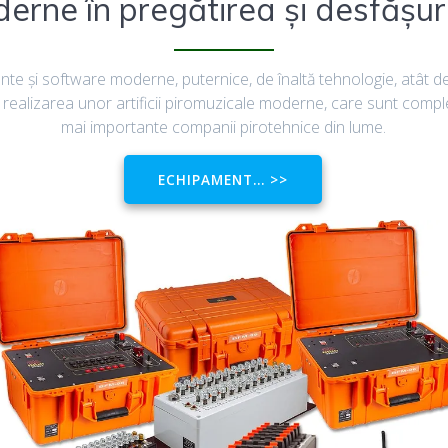
erne în pregătirea și desfășurar
 şi software moderne, puternice, de înaltă tehnologie, atât de
 realizarea unor artificii piromuzicale moderne, care sunt complexe
mai importante companii pirotehnice din lume.
ECHIPAMENT… >>