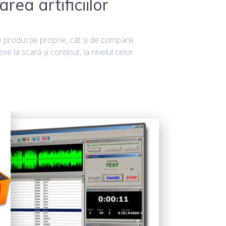
ea artificiilor
 producţie proprie, cât şi de companii
 la scară şi conţinut, la nivelul celor