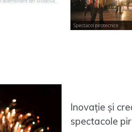
 de divertisment din Moldova…
Spectacol pirotecnice
Inovație și cr
spectacole piro