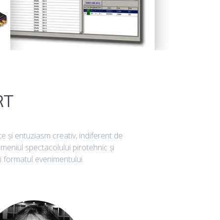
RT
te şi entuziasm creativ, indiferent de
 domeniul spectacolului pirotehnic şi
 şi formatul evenimentului.