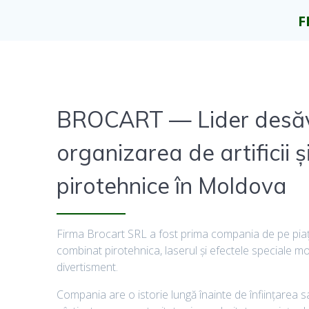
F
BROCART — Lider desăvâ
organizarea de artificii 
pirotehnice în Moldova
Firma Brocart SRL a fost prima compania de pe pi
combinat pirotehnica, laserul şi efectele speciale m
divertisment.
Compania are o istorie lungă înainte de înființarea s