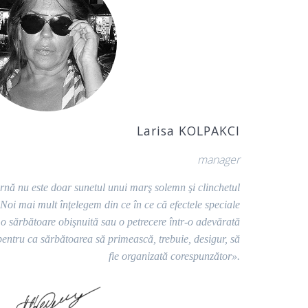
Larisa KOLPAKCI
manager
nă nu este doar sunetul unui marş solemn şi clinchetul
 Noi mai mult înţelegem din ce în ce că efectele speciale
 o sărbătoare obişnuită sau o petrecere într-o adevărată
pentru ca sărbătoarea să primească, trebuie, desigur, să
fie organizată corespunzător».