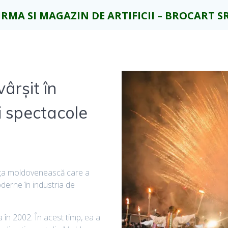
IRMA SI MAGAZIN DE ARTIFICII – BROCART S
rșit în
şi spectacole
aţa moldovenească care a
oderne în industria de
a în 2002. În acest timp, ea a