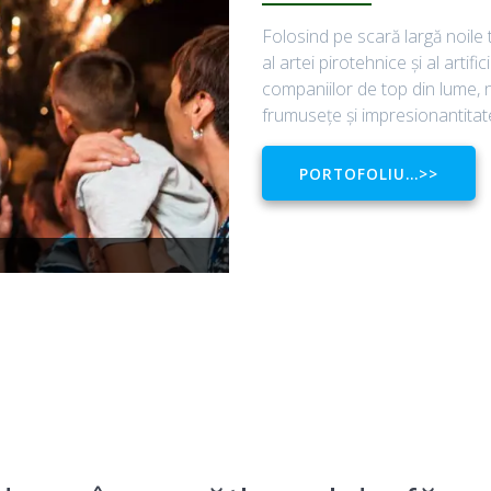
Folosind pe scară largă noile
al artei pirotehnice şi al arti
companiilor de top din lume, n
frumuseţe şi impresionantitate 
PORTOFOLIU…>>