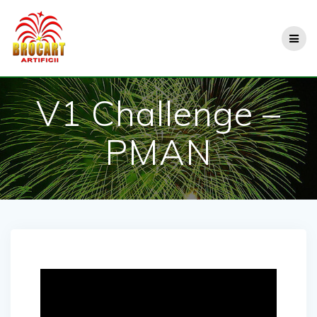
Skip
to
content
V1 Challenge –
PMAN