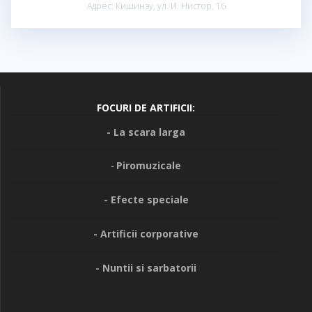
Адрес: Кишинэу, ул. И. Нистор, 16
FOCURI DE ARTIFICII:
- La scara larga
Piromuzicale
-
- Efecte speciale
- Artificii corporative
- Nuntii si sarbatorii