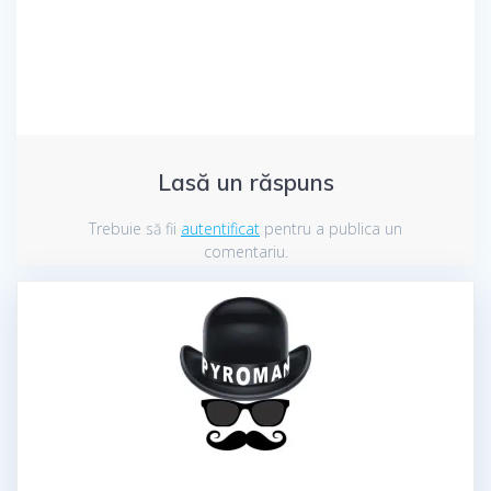
articole
Lasă un răspuns
Trebuie să fii
autentificat
pentru a publica un
comentariu.