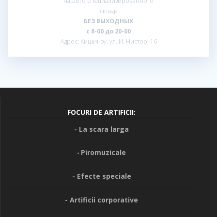
нашего специализированного
склада
БЕЗ ВЫХОДНЫХ
с 8-00 до 20-00
Адрес: Кишинэу, ул. И. Нистор, 16
FOCURI DE ARTIFICII:
- La scara larga
Piromuzicale
-
- Efecte speciale
- Artificii corporative