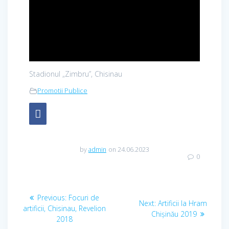
Stadionul „Zimbru”, Chisinau
Promotii Publice
by
admin
on 24.06.2023
0
Navigare
Previous
Previous:
Focuri de
Next
Next:
Artificii la Hram
în
post:
artificii, Chisinau, Revelion
post:
Chişinău 2019
2018