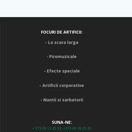
FOCURI DE ARTIFICII:
- La scara larga
Piromuzicale
-
- Efecte speciale
- Artificii corporative
- Nuntii si sarbatorii
SUNA-NE:
+ 373 69 12 45 53, +373 69 18 20 30