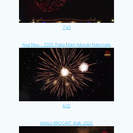
7:43
Anul Nou – 2020. Piata Marii Adunari Nationale.
6:02
Artificii BROCART. Balti 2020.